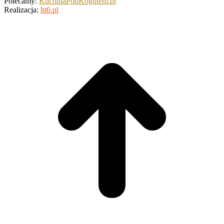
Polecamy:
KuchniaPodKogutem.pl
Realizacja:
ht6.pl