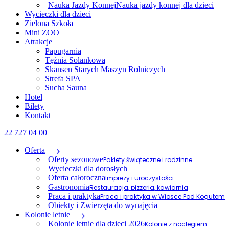
Nauka Jazdy Konnej
Nauka jazdy konnej dla dzieci
Wycieczki dla dzieci
Zielona Szkoła
Mini ZOO
Atrakcje
Papugarnia
Tężnia Solankowa
Skansen Starych Maszyn Rolniczych
Strefa SPA
Sucha Sauna
Hotel
Bilety
Kontakt
22 727 04 00
Oferta
Oferty sezonowe
Pakiety świąteczne i rodzinne
Wycieczki dla dorosłych
Oferta całoroczna
Imprezy i uroczystości
Gastronomia
Restauracja, pizzeria, kawiarnia
Praca i praktyka
Praca i praktyka w Wiosce Pod Kogutem
Obiekty i Zwierzęta do wynajęcia
Kolonie letnie
Kolonie letnie dla dzieci 2026
Kolonie z noclegiem