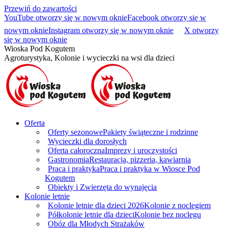
Przewiń do zawartości
YouTube otworzy się w nowym oknie
Facebook otworzy się w
nowym oknie
Instagram otworzy się w nowym oknie
X otworzy
się w nowym oknie
Wioska Pod Kogutem
Agroturystyka, Kolonie i wycieczki na wsi dla dzieci
Oferta
Oferty sezonowe
Pakiety świąteczne i rodzinne
Wycieczki dla dorosłych
Oferta całoroczna
Imprezy i uroczystości
Gastronomia
Restauracja, pizzeria, kawiarnia
Praca i praktyka
Praca i praktyka w Wiosce Pod
Kogutem
Obiekty i Zwierzęta do wynajęcia
Kolonie letnie
Kolonie letnie dla dzieci 2026
Kolonie z noclegiem
Półkolonie letnie dla dzieci
Kolonie bez noclegu
Obóz dla Młodych Strażaków