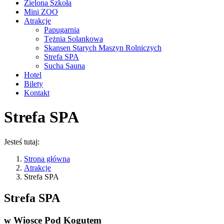
Zielona Szkoła
Mini ZOO
Atrakcje
Papugarnia
Tężnia Solankowa
Skansen Starych Maszyn Rolniczych
Strefa SPA
Sucha Sauna
Hotel
Bilety
Kontakt
Strefa SPA
Jesteś tutaj:
Strona główna
Atrakcje
Strefa SPA
Strefa SPA
w Wiosce Pod Kogutem