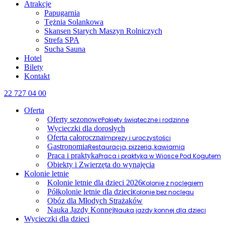
Atrakcje
Papugarnia
Tężnia Solankowa
Skansen Starych Maszyn Rolniczych
Strefa SPA
Sucha Sauna
Hotel
Bilety
Kontakt
22 727 04 00
Oferta
Oferty sezonowe
Pakiety świąteczne i rodzinne
Wycieczki dla dorosłych
Oferta całoroczna
Imprezy i uroczystości
Gastronomia
Restauracja, pizzeria, kawiarnia
Praca i praktyka
Praca i praktyka w Wiosce Pod Kogutem
Obiekty i Zwierzęta do wynajęcia
Kolonie letnie
Kolonie letnie dla dzieci 2026
Kolonie z noclegiem
Półkolonie letnie dla dzieci
Kolonie bez noclegu
Obóz dla Młodych Strażaków
Nauka Jazdy Konnej
Nauka jazdy konnej dla dzieci
Wycieczki dla dzieci