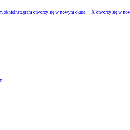
m oknie
Instagram otworzy się w nowym oknie
X otworzy się w no
em