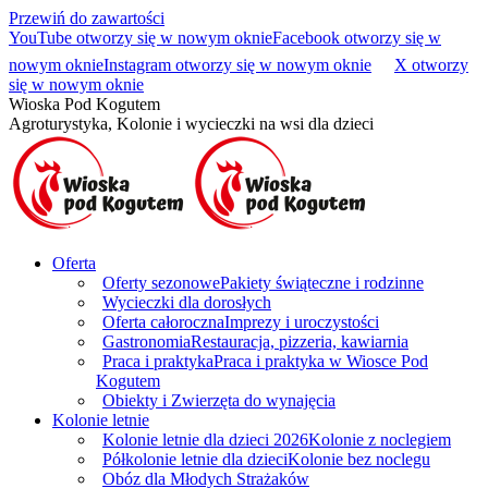
Przewiń do zawartości
YouTube otworzy się w nowym oknie
Facebook otworzy się w
nowym oknie
Instagram otworzy się w nowym oknie
X otworzy
się w nowym oknie
Wioska Pod Kogutem
Agroturystyka, Kolonie i wycieczki na wsi dla dzieci
Oferta
Oferty sezonowe
Pakiety świąteczne i rodzinne
Wycieczki dla dorosłych
Oferta całoroczna
Imprezy i uroczystości
Gastronomia
Restauracja, pizzeria, kawiarnia
Praca i praktyka
Praca i praktyka w Wiosce Pod
Kogutem
Obiekty i Zwierzęta do wynajęcia
Kolonie letnie
Kolonie letnie dla dzieci 2026
Kolonie z noclegiem
Półkolonie letnie dla dzieci
Kolonie bez noclegu
Obóz dla Młodych Strażaków