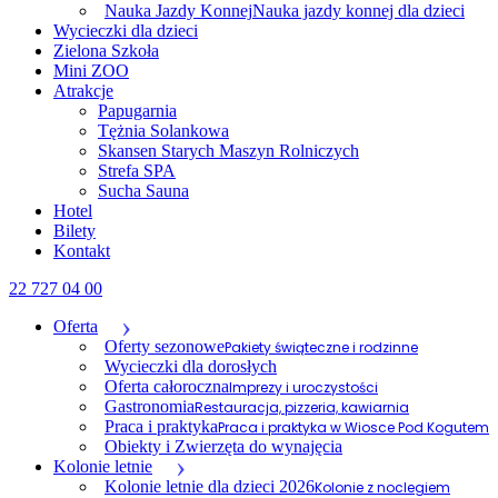
Nauka Jazdy Konnej
Nauka jazdy konnej dla dzieci
Wycieczki dla dzieci
Zielona Szkoła
Mini ZOO
Atrakcje
Papugarnia
Tężnia Solankowa
Skansen Starych Maszyn Rolniczych
Strefa SPA
Sucha Sauna
Hotel
Bilety
Kontakt
22 727 04 00
Oferta
Oferty sezonowe
Pakiety świąteczne i rodzinne
Wycieczki dla dorosłych
Oferta całoroczna
Imprezy i uroczystości
Gastronomia
Restauracja, pizzeria, kawiarnia
Praca i praktyka
Praca i praktyka w Wiosce Pod Kogutem
Obiekty i Zwierzęta do wynajęcia
Kolonie letnie
Kolonie letnie dla dzieci 2026
Kolonie z noclegiem