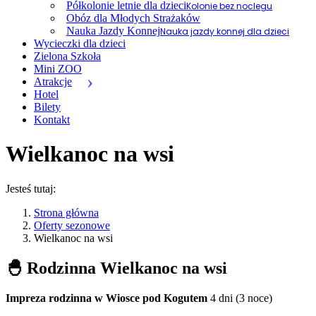
Półkolonie letnie dla dzieci
Kolonie bez noclegu
Obóz dla Młodych Strażaków
Nauka Jazdy Konnej
Nauka jazdy konnej dla dzieci
Wycieczki dla dzieci
Zielona Szkoła
Mini ZOO
Atrakcje
Hotel
Bilety
Kontakt
Wielkanoc na wsi
Jesteś tutaj:
Strona główna
Oferty sezonowe
Wielkanoc na wsi
🐣 Rodzinna Wielkanoc na wsi
Impreza rodzinna w Wiosce pod Kogutem
4 dni (3 noce)