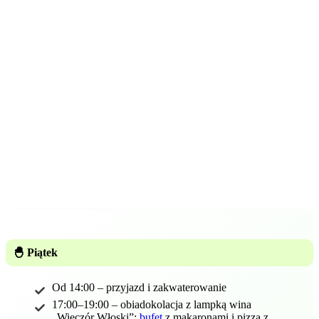
🐣 Piątek
Od 14:00 – przyjazd i zakwaterowanie
17:00–19:00 – obiadokolacja z lampką wina
„Wieczór Włoski”:
bufet
z makaronami i pizzą z