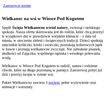
Zarezerwuj termin
Wielkanoc na wsi w Wiosce Pod Kogutem
Spędź
Święta Wielkanocne wśród natury
, zwierząt i sielskiego
spokoju. Nasza oferta skierowana jest do rodzin, które chcą przeżyć
te wyjątkowe dni w prawdziwie wiejskim klimacie – z dala od
miasta, w otoczeniu zieleni i świątecznych tradycji. Dzieci spotkają
mięciutkie króliczki, kózki i owieczki, poszukają kolorowych jajek
w trawie i poznają wielkanocne zwyczaje. Nie zabraknie pisanek,
słodkości od Zajączka, wspólnego ogniska i wesołego polewania
wodą.
Wielkanoc w Wiosce Pod Kogutem to radość, natura i rodzinne
chwile, które na długo pozostaną w pamięci. Zarezerwuj pobyt już
dziś i przeżyj święta w rytmie wsi.
Pakiet Wielkanocny zawiera 3
noclegi
, pełne wyżywienie oraz
animacje i warsztaty.