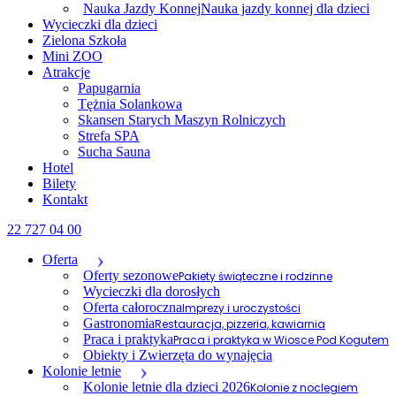
Nauka Jazdy Konnej
Nauka jazdy konnej dla dzieci
Wycieczki dla dzieci
Zielona Szkoła
Mini ZOO
Atrakcje
Papugarnia
Tężnia Solankowa
Skansen Starych Maszyn Rolniczych
Strefa SPA
Sucha Sauna
Hotel
Bilety
Kontakt
22 727 04 00
Oferta
Oferty sezonowe
Pakiety świąteczne i rodzinne
Wycieczki dla dorosłych
Oferta całoroczna
Imprezy i uroczystości
Gastronomia
Restauracja, pizzeria, kawiarnia
Praca i praktyka
Praca i praktyka w Wiosce Pod Kogutem
Obiekty i Zwierzęta do wynajęcia
Kolonie letnie
Kolonie letnie dla dzieci 2026
Kolonie z noclegiem