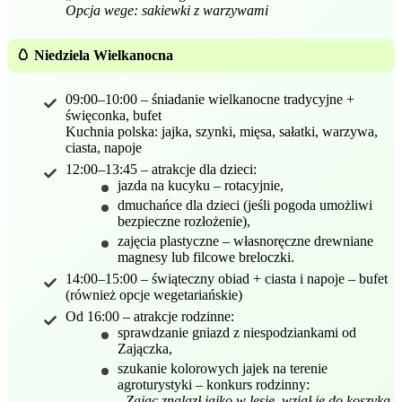
Opcja wege: sakiewki z warzywami
🥚 Niedziela Wielkanocna
09:00–10:00 – śniadanie wielkanocne tradycyjne +
święconka, bufet
Kuchnia polska: jajka, szynki, mięsa, sałatki, warzywa,
ciasta, napoje
12:00–13:45 – atrakcje dla dzieci:
jazda na kucyku – rotacyjnie,
dmuchańce dla dzieci (jeśli pogoda umożliwi
bezpieczne rozłożenie),
zajęcia plastyczne – własnoręczne drewniane
magnesy lub filcowe breloczki.
14:00–15:00 – świąteczny obiad + ciasta i napoje – bufet
(również opcje wegetariańskie)
Od 16:00 – atrakcje rodzinne:
sprawdzanie gniazd z niespodziankami od
Zajączka,
szukanie kolorowych jajek na terenie
agroturystyki – konkurs rodzinny:
„Zając znalazł jajko w lesie, wziął je do koszyka