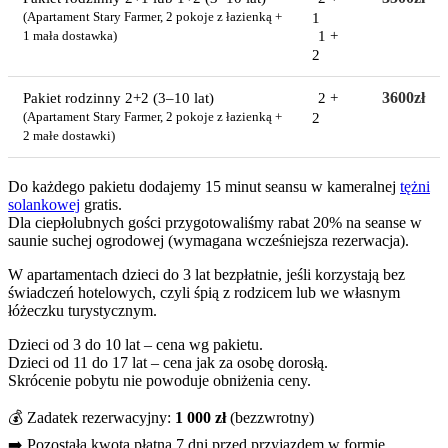
1
(Apartament Stary Farmer, 2 pokoje z łazienką +
1 +
1 mała dostawka)
2
3600zł
Pakiet rodzinny 2+2 (3–10 lat)
2 +
2
(Apartament Stary Farmer, 2 pokoje z łazienką +
2 małe dostawki)
Do każdego pakietu dodajemy 15 minut seansu w kameralnej
tężni
solankowej
gratis.
Dla ciepłolubnych gości przygotowaliśmy rabat 20% na seanse w
saunie suchej ogrodowej (wymagana wcześniejsza rezerwacja).
W apartamentach dzieci do 3 lat bezpłatnie, jeśli korzystają bez
świadczeń hotelowych, czyli śpią z rodzicem lub we własnym
łóżeczku turystycznym.
Dzieci od 3 do 10 lat – cena wg pakietu.
Dzieci od 11 do 17 lat – cena jak za osobę dorosłą.
Skrócenie pobytu nie powoduje obniżenia ceny.
💰 Zadatek rezerwacyjny:
1 000 zł
(bezzwrotny)
➡️ Pozostała kwota płatna 7 dni przed przyjazdem w formie