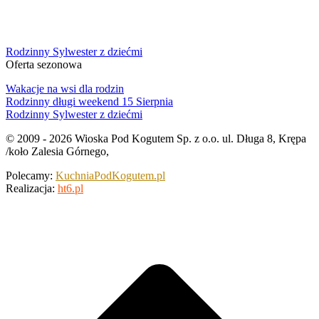
Rodzinny Sylwester z dziećmi
Oferta sezonowa
Wakacje na wsi dla rodzin
Rodzinny długi weekend 15 Sierpnia
Rodzinny Sylwester z dziećmi
© 2009 - 2026 Wioska Pod Kogutem Sp. z o.o. ul. Długa 8, Krępa
/koło Zalesia Górnego,
Polecamy:
KuchniaPodKogutem.pl
Realizacja:
ht6.pl