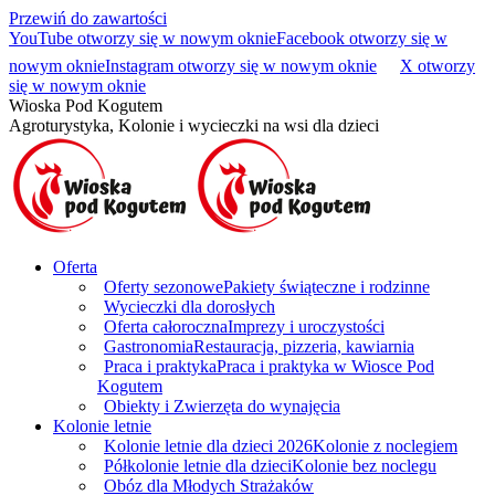
Przewiń do zawartości
YouTube otworzy się w nowym oknie
Facebook otworzy się w
nowym oknie
Instagram otworzy się w nowym oknie
X otworzy
się w nowym oknie
Wioska Pod Kogutem
Agroturystyka, Kolonie i wycieczki na wsi dla dzieci
Oferta
Oferty sezonowe
Pakiety świąteczne i rodzinne
Wycieczki dla dorosłych
Oferta całoroczna
Imprezy i uroczystości
Gastronomia
Restauracja, pizzeria, kawiarnia
Praca i praktyka
Praca i praktyka w Wiosce Pod
Kogutem
Obiekty i Zwierzęta do wynajęcia
Kolonie letnie
Kolonie letnie dla dzieci 2026
Kolonie z noclegiem
Półkolonie letnie dla dzieci
Kolonie bez noclegu
Obóz dla Młodych Strażaków