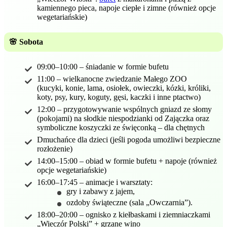
kamiennego pieca, napoje ciepłe i zimne (również opcje
wegetariańskie)
🌸 Sobota
09:00–10:00 – śniadanie w formie bufetu
11:00 – wielkanocne zwiedzanie Małego ZOO
(kucyki, konie, lama, osiołek, owieczki, kózki, króliki,
koty, psy, kury, koguty, gęsi, kaczki i inne ptactwo)
12:00 – przygotowywanie wspólnych gniazd ze słomy
(pokojami) na słodkie niespodzianki od Zajączka oraz
symboliczne koszyczki ze święconką – dla chętnych
Dmuchańce dla dzieci (jeśli pogoda umożliwi bezpieczne
rozłożenie)
14:00–15:00 – obiad w formie bufetu + napoje (również
opcje wegetariańskie)
16:00–17:45 – animacje i warsztaty:
gry i zabawy z jajem,
ozdoby świąteczne (sala „Owczarnia”).
18:00–20:00 – ognisko z kiełbaskami i ziemniaczkami
„Wieczór Polski” + grzane wino