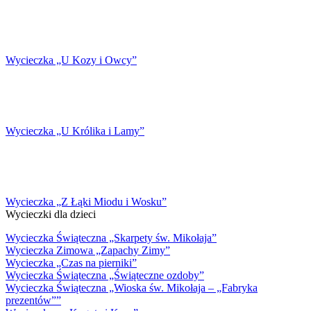
Wycieczka „U Kozy i Owcy”
Wycieczka „U Królika i Lamy”
Wycieczka „Z Łąki Miodu i Wosku”
Wycieczki dla dzieci
Wycieczka Świąteczna „Skarpety św. Mikołaja”
Wycieczka Zimowa „Zapachy Zimy”
Wycieczka „Czas na pierniki”
Wycieczka Świąteczna „Świąteczne ozdoby”
Wycieczka Świąteczna „Wioska św. Mikołaja – „Fabryka
prezentów””