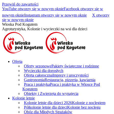
Przewiń do zawartości
YouTube otworzy się w nowym oknie
Facebook otworzy się w
nowym oknie
Instagram otworzy się w nowym oknie
X otworzy
się w nowym oknie
Wioska Pod Kogutem
Agroturystyka, Kolonie i wycieczki na wsi dla dzieci
Oferta
Oferty sezonowe
Pakiety świąteczne i rodzinne
Wycieczki dla dorosłych
Oferta całoroczna
Imprezy i uroczystości
Gastronomia
Restauracja, pizzeria, kawiarnia
Praca i praktyka
Praca i praktyka w Wiosce Pod
Kogutem
Obiekty i Zwierzęta do wynajęcia
Kolonie letnie
Kolonie letnie dla dzieci 2026
Kolonie z noclegiem
Półkolonie letnie dla dzieci
Kolonie bez noclegu
Obóz dla Młodych Strażaków