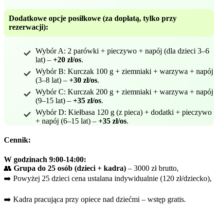
Dodatkowe opcje posiłkowe (za dopłatą, tylko przy
rezerwacji):
Wybór A: 2 parówki + pieczywo + napój (dla dzieci 3–6
lat) –
+20 zł/os
.
Wybór B: Kurczak 100 g + ziemniaki + warzywa + napój
(3–8 lat) –
+30 zł/os
.
Wybór C: Kurczak 200 g + ziemniaki + warzywa + napój
(9–15 lat) –
+35 zł/os
.
Wybór D: Kiełbasa 120 g (z pieca) + dodatki + pieczywo
+ napój (6–15 lat) –
+35 zł/os
.
Cennik:
W godzinach 9:00-14:00:
👥
Grupa do 25 osób (dzieci + kadra)
– 3000 zł brutto,
➡️ Powyżej 25 dzieci cena ustalana indywidualnie (120 zł/dziecko),
➡️ Kadra pracująca przy opiece nad dziećmi – wstęp gratis.