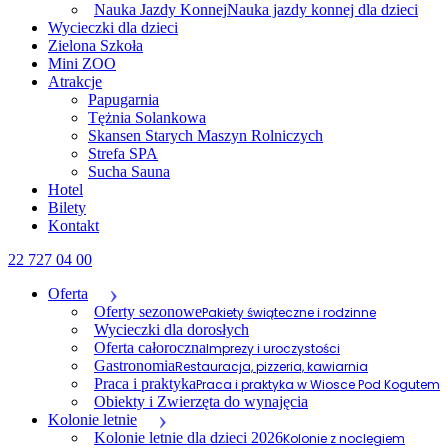
Nauka Jazdy Konnej
Nauka jazdy konnej dla dzieci
Wycieczki dla dzieci
Zielona Szkoła
Mini ZOO
Atrakcje
Papugarnia
Tężnia Solankowa
Skansen Starych Maszyn Rolniczych
Strefa SPA
Sucha Sauna
Hotel
Bilety
Kontakt
22 727 04 00
Oferta
Oferty sezonowe
Pakiety świąteczne i rodzinne
Wycieczki dla dorosłych
Oferta całoroczna
Imprezy i uroczystości
Gastronomia
Restauracja, pizzeria, kawiarnia
Praca i praktyka
Praca i praktyka w Wiosce Pod Kogutem
Obiekty i Zwierzęta do wynajęcia
Kolonie letnie
Kolonie letnie dla dzieci 2026
Kolonie z noclegiem