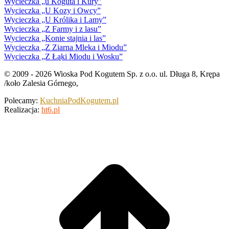
Wycieczka „u Koguta i Kury”
Wycieczka „U Kozy i Owcy”
Wycieczka „U Królika i Lamy”
Wycieczka „Z Farmy i z lasu”
Wycieczka „Konie stajnia i las”
Wycieczka „Z Ziarna Mleka i Miodu”
Wycieczka „Z Łąki Miodu i Wosku”
© 2009 - 2026 Wioska Pod Kogutem Sp. z o.o. ul. Długa 8, Krępa
/koło Zalesia Górnego,
Polecamy:
KuchniaPodKogutem.pl
Realizacja:
ht6.pl