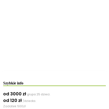
Szybkie info
od 3000 zł
grupa 25 dzieci.
od 120 zł
/dziecko.
Zadatek 500zł